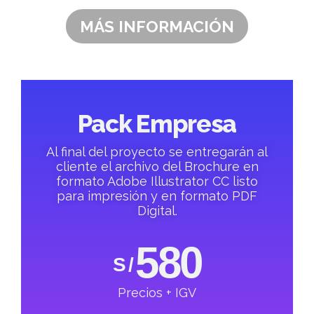
MÁS INFORMACIÓN
Pack Empresa
Al final del proyecto se entregarán al
cliente el archivo del Brochure en
formato Adobe Illustrator CC listo
para impresión y en formato PDF
Digital.
580
S /
Precios + IGV